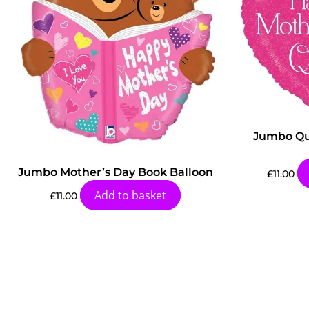
Jumbo Qu
Jumbo Mother’s Day Book Balloon
£
11.00
Add to basket
£
11.00