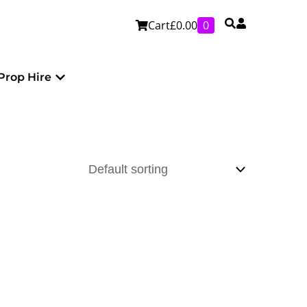
Cart
£
0.00
0
Personalised
Open Prop Hire
Prop Hire